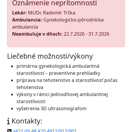
Oznámenie neprítomnosti
Lekár:
MUDr. Radomír Trška
Ambulancia:
Gynekologicko-pôrodnícka
ambulancia
Neambuluje v dňoch:
22.7.2026 - 31.7.2026
Liečebné možnosti/výkony
primárna gynekologická ambulantná
starostlivosť – preventívne prehliadky
príprava na tehotenstvo a starostlivosť počas
tehotenstva
výkony v rámci jednodňovej ambulantnej
starostlivosti
vyšetrenia 3D ultrasonografom
Kontakty:
+421 (0) 48 420 4911/912/901