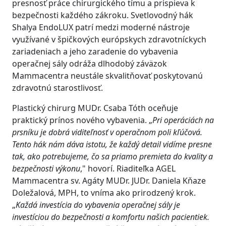
presnosť práce chirurgického tímu a prispieva k
bezpečnosti každého zákroku. Svetlovodný hák
Shalya EndoLUX patrí medzi moderné nástroje
využívané v špičkových európskych zdravotníckych
zariadeniach a jeho zaradenie do vybavenia
operačnej sály odráža dlhodobý záväzok
Mammacentra neustále skvalitňovať poskytovanú
zdravotnú starostlivosť.
Plastický chirurg MUDr. Csaba Tóth oceňuje
praktický prínos nového vybavenia. „
Pri operáciách na
prsníku je dobrá viditeľnosť v operačnom poli kľúčová.
Tento hák nám dáva istotu, že každý detail vidíme presne
tak, ako potrebujeme, čo sa priamo premieta do kvality a
bezpečnosti výkonu
," hovorí. Riaditeľka AGEL
Mammacentra sv. Agáty MUDr. JUDr. Daniela Kňaze
Doležalová, MPH, to vníma ako prirodzený krok.
„
Každá investícia do vybavenia operačnej sály je
investíciou do bezpečnosti a komfortu našich pacientiek.