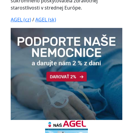
súkromného poskytovateľa zdravotnej
starostlivosti v strednej Európe.
AGEL (cz)
/
AGEL (sk)