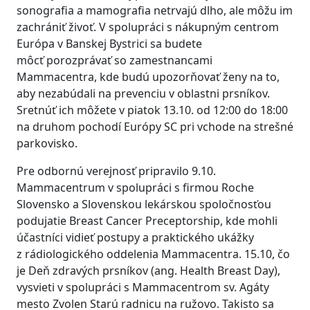
sonografia a mamografia netrvajú dlho, ale môžu im
zachrániť živoť. V spolupráci s nákupným centrom
Európa v Banskej Bystrici sa budete
môcť porozprávať so zamestnancami
Mammacentra, kde budú upozorňovať ženy na to,
aby nezabúdali na prevenciu v oblastni prsníkov.
Sretnúť ich môžete v piatok 13.10. od 12:00 do 18:00
na druhom pochodí Európy SC pri vchode na strešné
parkovisko.
Pre odbornú verejnosť pripravilo 9.10.
Mammacentrum v spolupráci s firmou Roche
Slovensko a Slovenskou lekárskou spoločnosťou
podujatie Breast Cancer Preceptorship, kde mohli
účastníci vidieť postupy a praktického ukážky
z rádiologického oddelenia Mammacentra. 15.10, čo
je Deň zdravých prsníkov (ang. Health Breast Day),
vysvieti v spolupráci s Mammacentrom sv. Agáty
mesto Zvolen Starú radnicu na ružovo. Takisto sa