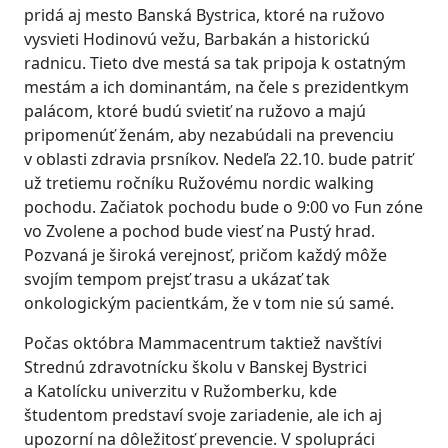
pridá aj mesto Banská Bystrica, ktoré na ružovo
vysvieti Hodinovú vežu, Barbakán a historickú
radnicu. Tieto dve mestá sa tak pripoja k ostatným
mestám a ich dominantám, na čele s prezidentkym
palácom, ktoré budú svietiť na ružovo a majú
pripomenúť ženám, aby nezabúdali na prevenciu
v oblasti zdravia prsníkov. Nedeľa 22.10. bude patriť
už tretiemu ročníku Ružovému nordic walking
pochodu. Začiatok pochodu bude o 9:00 vo Fun zóne
vo Zvolene a pochod bude viesť na Pustý hrad.
Pozvaná je široká verejnosť, pričom každý môže
svojím tempom prejsť trasu a ukázať tak
onkologickým pacientkám, že v tom nie sú samé.
Počas októbra Mammacentrum taktiež navštívi
Strednú zdravotnícku školu v Banskej Bystrici
a Katolícku univerzitu v Ružomberku, kde
študentom predstaví svoje zariadenie, ale ich aj
upozorní na dôležitosť prevencie. V spolupráci