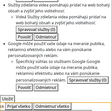
Služby zdieľania videa pomáhajú pridať na web bohatý
obsah a zvýšiť jeho viditeľnosť.
Videá
Služby zdieľania videa pomáhajú pridať na
web bohatý obsah a zvýšiť jeho viditeľnosť.
Spravovať služby
(0)
Povoliť
Odmietnuť
Google môže použiť vaše údaje na meranie publika,
reklamnú efektivitu alebo na vám ponúkanie
personalizovaných reklám.
Špecifický súhlas so službami Google
Google
môže použiť vaše údaje na meranie publika,
reklamnú efektivitu alebo na vám ponúkanie
personalizovaných reklám.
Spravovať služby
(0)
Povoliť
Odmietnuť
Uložiť
sk
Prijať všetko
Odmietnuť všetko