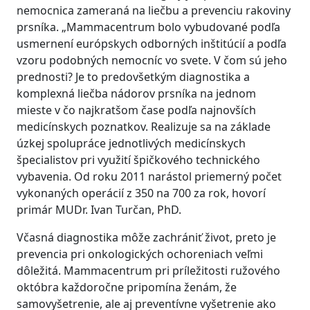
nemocnica zameraná na liečbu a prevenciu rakoviny
prsníka. „Mammacentrum bolo vybudované podľa
usmernení európskych odborných inštitúcií a podľa
vzoru podobných nemocníc vo svete. V čom sú jeho
prednosti? Je to predovšetkým diagnostika a
komplexná liečba nádorov prsníka na jednom
mieste v čo najkratšom čase podľa najnovších
medicínskych poznatkov. Realizuje sa na základe
úzkej spolupráce jednotlivých medicínskych
špecialistov pri využití špičkového technického
vybavenia. Od roku 2011 narástol priemerný počet
vykonaných operácií z 350 na 700 za rok, hovorí
primár MUDr. Ivan Turčan, PhD.
Včasná diagnostika môže zachrániť život, preto je
prevencia pri onkologických ochoreniach veľmi
dôležitá. Mammacentrum pri príležitosti ružového
októbra každoročne pripomína ženám, že
samovyšetrenie, ale aj preventívne vyšetrenie ako