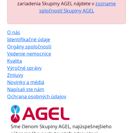
zariadenia Skupiny AGEL nájdete v
zozname
spločností Skupiny AGEL
O nás
Identifikačné údaje
Orgány spoločnosti
Vedenie nemocnice
Kvalita
Výročné správy
Zmluvy
Novinky a médiá
Napísali ste nám
Ochrana osobných údajov
Sme členom Skupiny AGEL, najúspešnejšieho