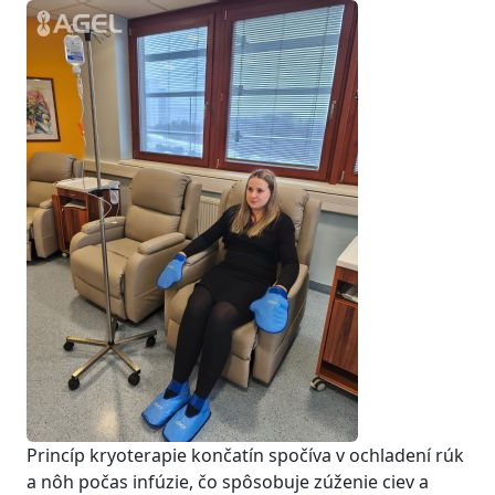
Princíp kryoterapie končatín spočíva v ochladení rúk
a nôh počas infúzie, čo spôsobuje zúženie ciev a