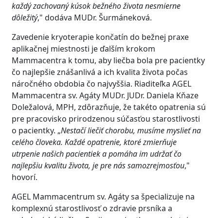
každý zachovaný kúsok bežného života nesmierne
dôležitý
," dodáva MUDr. Šurmáneková.
Zavedenie kryoterapie končatín do bežnej praxe
aplikačnej miestnosti je ďalším krokom
Mammacentra k tomu, aby liečba bola pre pacientky
čo najlepšie znášanlivá a ich kvalita života počas
náročného obdobia čo najvyššia. Riaditeľka AGEL
Mammacentra sv. Agáty MUDr. JUDr. Daniela Kňaze
Doležalová, MPH, zdôrazňuje, že takéto opatrenia sú
pre pracovisko prirodzenou súčasťou starostlivosti
o pacientky. „
Nestačí liečiť chorobu, musíme myslieť na
celého človeka. Každé opatrenie, ktoré zmierňuje
utrpenie našich pacientiek a pomáha im udržať čo
najlepšiu kvalitu života, je pre nás samozrejmosťou
,"
hovorí.
AGEL Mammacentrum sv. Agáty sa špecializuje na
komplexnú starostlivosť o zdravie prsníka a