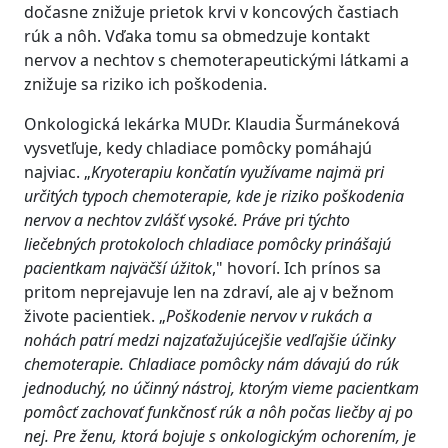
dočasne znižuje prietok krvi v koncových častiach
rúk a nôh. Vďaka tomu sa obmedzuje kontakt
nervov a nechtov s chemoterapeutickými látkami a
znižuje sa riziko ich poškodenia.
Onkologická lekárka MUDr. Klaudia Šurmáneková
vysvetľuje, kedy chladiace pomôcky pomáhajú
najviac. „
Kryoterapiu končatín využívame najmä pri
určitých typoch chemoterapie, kde je riziko poškodenia
nervov a nechtov zvlášť vysoké. Práve pri týchto
liečebných protokoloch chladiace pomôcky prinášajú
pacientkam najväčší úžitok
," hovorí. Ich prínos sa
pritom neprejavuje len na zdraví, ale aj v bežnom
živote pacientiek. „
Poškodenie nervov v rukách a
nohách patrí medzi najzaťažujúcejšie vedľajšie účinky
chemoterapie. Chladiace pomôcky nám dávajú do rúk
jednoduchý, no účinný nástroj, ktorým vieme pacientkam
pomôcť zachovať funkčnosť rúk a nôh počas liečby aj po
nej. Pre ženu, ktorá bojuje s onkologickým ochorením, je