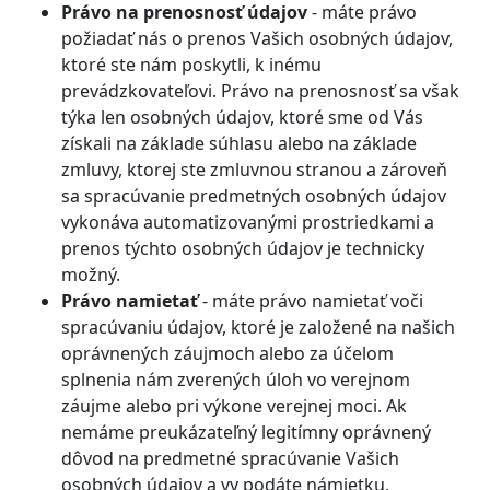
Právo na prenosnosť údajov
- máte právo
požiadať nás o prenos Vašich osobných údajov,
ktoré ste nám poskytli, k inému
prevádzkovateľovi. Právo na prenosnosť sa však
týka len osobných údajov, ktoré sme od Vás
získali na základe súhlasu alebo na základe
zmluvy, ktorej ste zmluvnou stranou a zároveň
sa spracúvanie predmetných osobných údajov
vykonáva automatizovanými prostriedkami a
prenos týchto osobných údajov je technicky
možný.
Právo namietať
- máte právo namietať voči
spracúvaniu údajov, ktoré je založené na našich
oprávnených záujmoch alebo za účelom
splnenia nám zverených úloh vo verejnom
záujme alebo pri výkone verejnej moci. Ak
nemáme preukázateľný legitímny oprávnený
dôvod na predmetné spracúvanie Vašich
osobných údajov a vy podáte námietku,