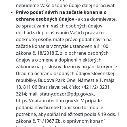
nebudeme Vaše osobné údaje ďalej spracúvať.
Právo podať návrh na začatie konania o
ochrane osobných údajov
- ak sa domnievate,
že spracúvaním Vašich osobných údajov
dochádza k porušovaniu Vašich práv ako
dotknutej osoby, máte právo podať návrh na
začatie konania v zmysle ustanovenia § 100
zákona č. 18/2018 Z. z. o ochrane osobných
údajov a o zmene a doplnení niektorých
zákonov na príslušný dozorný orgán, ktorým je
Úrad na ochranu osobných údajov Slovenskej
republiky, Budova Park One, Námestie 1. mája
18, 811 06 Bratislava; tel. číslo: +421 /2/ 3231
3214; mail:
statny.dozor@pdp.gov.sk
,
https://dataprotection.gov.sk. V prípade
podania návrhu elektronickou formou je
potrebné, aby spĺňal náležitosti podľa § 19 ods. 1
zákona č. 71/1967 Zb. o správnom konaní