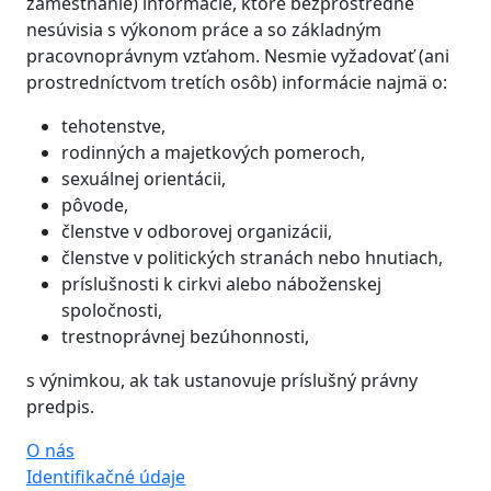
zamestnanie) informácie, ktoré bezprostredne
nesúvisia s výkonom práce a so základným
pracovnoprávnym vzťahom. Nesmie vyžadovať (ani
prostredníctvom tretích osôb) informácie najmä o:
tehotenstve,
rodinných a majetkových pomeroch,
sexuálnej orientácii,
pôvode,
členstve v odborovej organizácii,
členstve v politických stranách nebo hnutiach,
príslušnosti k cirkvi alebo náboženskej
spoločnosti,
trestnoprávnej bezúhonnosti,
s výnimkou, ak tak ustanovuje príslušný právny
predpis.
O nás
Identifikačné údaje