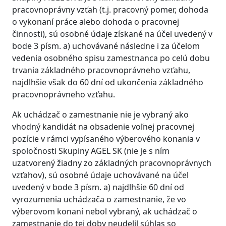
pracovnoprávny vzťah (t.j. pracovný pomer, dohoda
o vykonaní práce alebo dohoda o pracovnej
činnosti), sú osobné údaje získané na účel uvedený v
bode 3 písm. a) uchovávané následne i za účelom
vedenia osobného spisu zamestnanca po celú dobu
trvania základného pracovnoprávneho vzťahu,
najdlhšie však do 60 dní od ukončenia základného
pracovnoprávneho vzťahu.
Ak uchádzač o zamestnanie nie je vybraný ako
vhodný kandidát na obsadenie voľnej pracovnej
pozície v rámci vypísaného výberového konania v
spoločnosti Skupiny AGEL SK (nie je s ním
uzatvorený žiadny zo základných pracovnoprávnych
vzťahov), sú osobné údaje uchovávané na účel
uvedený v bode 3 písm. a) najdlhšie 60 dní od
vyrozumenia uchádzača o zamestnanie, že vo
výberovom konaní nebol vybraný, ak uchádzač o
zamestnanie do tej doby neudelil súhlas so