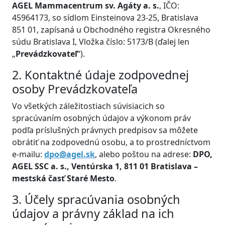
AGEL Mammacentrum sv. Agáty a. s.
, IČO:
45964173, so sídlom Einsteinova 23-25, Bratislava
851 01, zapísaná u Obchodného registra Okresného
súdu Bratislava I, Vložka číslo: 5173/B (ďalej len
„
Prevádzkovateľ
“).
2. Kontaktné údaje zodpovednej
osoby Prevádzkovateľa
Vo všetkých záležitostiach súvisiacich so
spracúvaním osobných údajov a výkonom práv
podľa príslušných právnych predpisov sa môžete
obrátiť na zodpovednú osobu, a to prostredníctvom
e-mailu:
dpo@agel.sk
, alebo poštou na adrese:
DPO,
AGEL SSC a. s., Ventúrska 1, 811 01 Bratislava –
mestská časť Staré Mesto
.
3. Účely spracúvania osobných
údajov a právny základ na ich