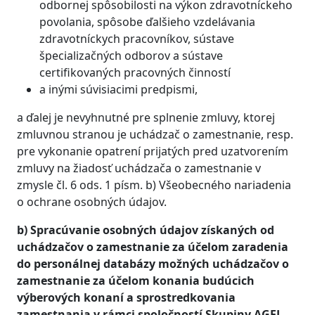
odbornej spôsobilosti na výkon zdravotníckeho
povolania, spôsobe ďalšieho vzdelávania
zdravotníckych pracovníkov, sústave
špecializačných odborov a sústave
certifikovaných pracovných činností
a inými súvisiacimi predpismi,
a ďalej je nevyhnutné pre splnenie zmluvy, ktorej
zmluvnou stranou je uchádzač o zamestnanie, resp.
pre vykonanie opatrení prijatých pred uzatvorením
zmluvy na žiadosť uchádzača o zamestnanie v
zmysle čl. 6 ods. 1 písm. b) Všeobecného nariadenia
o ochrane osobných údajov.
b) Spracúvanie osobných údajov získaných od
uchádzačov o zamestnanie za účelom zaradenia
do personálnej databázy možných uchádzačov o
zamestnanie za účelom konania budúcich
výberových konaní a sprostredkovania
zamestnania v rámci spoločností Skupiny AGEL