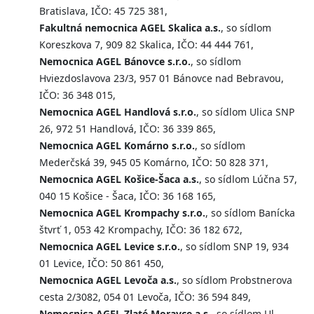
Bratislava, IČO: 45 725 381,
Fakultná nemocnica AGEL Skalica a.s.
, so sídlom
Koreszkova 7, 909 82 Skalica, IČO: 44 444 761,
Nemocnica AGEL Bánovce s.r.o.
, so sídlom
Hviezdoslavova 23/3, 957 01 Bánovce nad Bebravou,
IČO: 36 348 015,
Nemocnica AGEL Handlová s.r.o.
, so sídlom Ulica SNP
26, 972 51 Handlová, IČO: 36 339 865,
Nemocnica AGEL Komárno s.r.o.
, so sídlom
Mederčská 39, 945 05 Komárno, IČO: 50 828 371,
Nemocnica AGEL Košice-Šaca a.s.
, so sídlom Lúčna 57,
040 15 Košice - Šaca, IČO: 36 168 165,
Nemocnica AGEL Krompachy s.r.o.
, so sídlom Banícka
štvrť 1, 053 42 Krompachy, IČO: 36 182 672,
Nemocnica AGEL Levice s.r.o.
, so sídlom SNP 19, 934
01 Levice, IČO: 50 861 450,
Nemocnica AGEL Levoča a.s.
, so sídlom Probstnerova
cesta 2/3082, 054 01 Levoča, IČO: 36 594 849,
Nemocnica AGEL Zlaté Moravce a.s.
, so sídlom Ul.