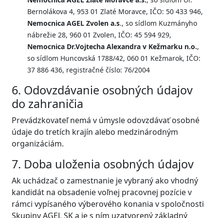
Bernolákova 4, 953 01 Zlaté Moravce, IČO: 50 433 946,
Nemocnica AGEL Zvolen a.s
., so sídlom Kuzmányho
nábrežie 28, 960 01 Zvolen, IČO: 45 594 929,
Nemocnica Dr.Vojtecha Alexandra v Kežmarku n.o.
,
so sídlom Huncovská 1788/42, 060 01 Kežmarok, IČO:
37 886 436, registračné číslo: 76/2004
6. Odovzdávanie osobných údajov
do zahraničia
Prevádzkovateľ nemá v úmysle odovzdávať osobné
údaje do tretích krajín alebo medzinárodným
organizáciám.
7. Doba uloženia osobných údajov
Ak uchádzač o zamestnanie je vybraný ako vhodný
kandidát na obsadenie voľnej pracovnej pozície v
rámci vypísaného výberového konania v spoločnosti
Skupiny AGEL SK a je s ním uzatvorený základný