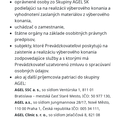
oprávnené osoby zo Skupiny AGEL SK
podieľajúci sa na realizácii výberového konania a
vyhodnotení zaslaných materiálov z výberového
konania,
uchádzač o zamestnanie,
štátne orgány na základe osobitných právnych
predpisov,
subjekty, ktoré Prevádzkovateľovi poskytujú na
zaistenie a realizáciu výberového konania
zodpovedajúce služby a s ktorými má
Prevádzkovateľ uzatvorenú zmluvu o spracúvaní
osobných údajov.
ako aj ďalší príjemcovia patriaci do skupiny
AGEL:
AGEL SSC a. s.
, so sídlom Ventúrska 1, 811 01
Bratislava – mestská časť Staré Mesto, IČO: 50 977 130,
AGEL a.s.
, so sídlom Jungmannova 28/17, Nové Město,
110 00 Praha 1, Česká republika IČO: 005 34 111,
AGEL Clinic s. r. o.
, so sídlom Jelačičová 8, 821 08